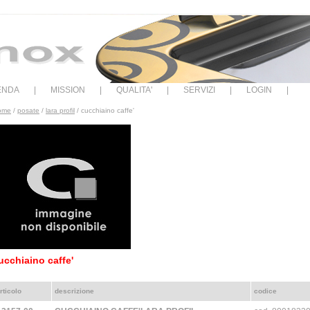
IENDA
|
MISSION
|
QUALITA'
|
SERVIZI
|
LOGIN
|
ome
/
posate
/
lara profil
/ cucchiaino caffe'
ucchiaino caffe'
rticolo
descrizione
codice