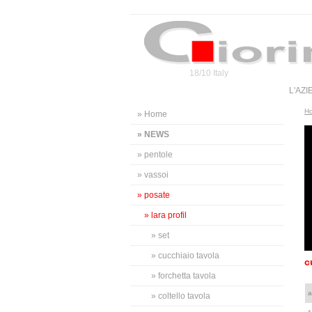
18/10 Italy
L'AZ
H
» Home
» NEWS
» pentole
» vassoi
» posate
» lara profil
» set
» cucchiaio tavola
c
» forchetta tavola
a
» coltello tavola