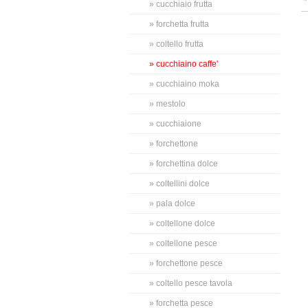
» cucchiaio frutta
» forchetta frutta
» coltello frutta
» cucchiaino caffe'
» cucchiaino moka
» mestolo
» cucchiaione
» forchettone
» forchettina dolce
» coltellini dolce
» pala dolce
» coltellone dolce
» coltellone pesce
» forchettone pesce
» coltello pesce tavola
» forchetta pesce