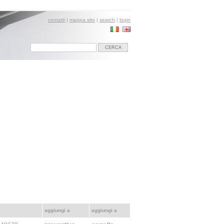
contatti
|
mappa sito
|
search
|
login
CERCA
aggiungi a
aggiungi a