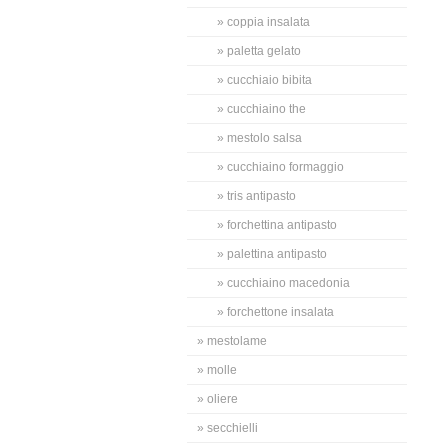
» coppia insalata
» paletta gelato
» cucchiaio bibita
» cucchiaino the
» mestolo salsa
» cucchiaino formaggio
» tris antipasto
» forchettina antipasto
» palettina antipasto
» cucchiaino macedonia
» forchettone insalata
» mestolame
» molle
» oliere
» secchielli