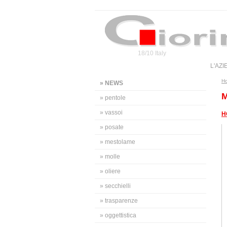
18/10 Italy
L'AZ
H
» NEWS
M
» pentole
» vassoi
H
» posate
» mestolame
» molle
» oliere
» secchielli
» trasparenze
» oggettistica