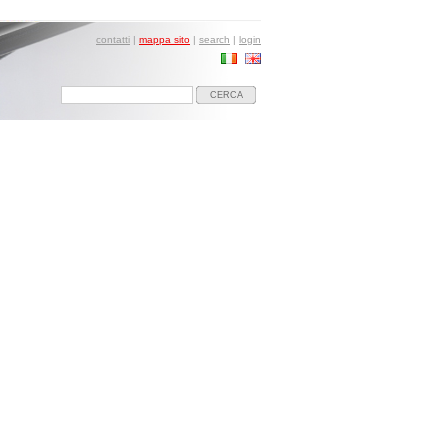
contatti
|
mappa sito
|
search
|
login
CERCA