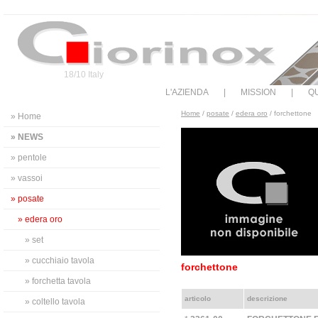
18/10 Italy
L'AZIENDA
|
MISSION
|
QU
Home
/
posate
/
edera oro
/ forchettone
» Home
» NEWS
» pentole
» vassoi
» posate
» edera oro
» set
» cucchiaio tavola
forchettone
» forchetta tavola
articolo
descrizione
» coltello tavola