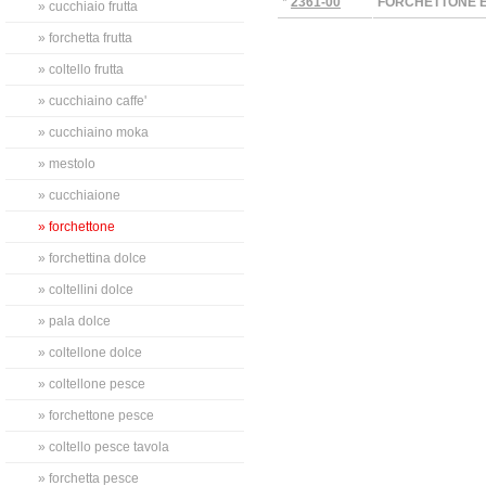
*
2361-00
FORCHETTONE E
» cucchiaio frutta
» forchetta frutta
» coltello frutta
» cucchiaino caffe'
» cucchiaino moka
» mestolo
» cucchiaione
» forchettone
» forchettina dolce
» coltellini dolce
» pala dolce
» coltellone dolce
» coltellone pesce
» forchettone pesce
» coltello pesce tavola
» forchetta pesce