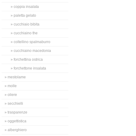
» coppia insalata
» paletta gelato
» cucchiaio bibita
» cucchiaino the
» coltellino spalmaburro
» cucchiaino macedonia
» forchettina ostrica
» forchettone insalata
» mestolame
» molle
» oliere
» secchielli
» trasparenze
» oggettistica
» alberghiero