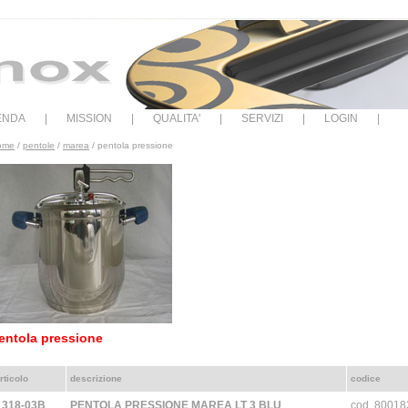
IENDA
|
MISSION
|
QUALITA'
|
SERVIZI
|
LOGIN
|
ome
/
pentole
/
marea
/ pentola pressione
entola pressione
rticolo
descrizione
codice
*
318-03B
PENTOLA PRESSIONE MAREA LT 3 BLU
cod. 8001