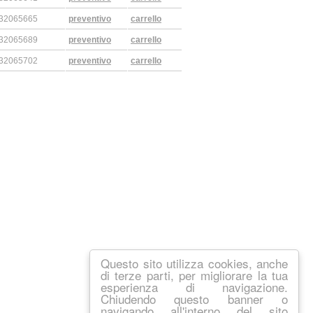
832065665
preventivo
carrello
832065689
preventivo
carrello
832065702
preventivo
carrello
Questo sito utilizza cookies, anche
di terze parti, per migliorare la tua
esperienza di navigazione.
Chiudendo questo banner o
navigando all'interno del sito