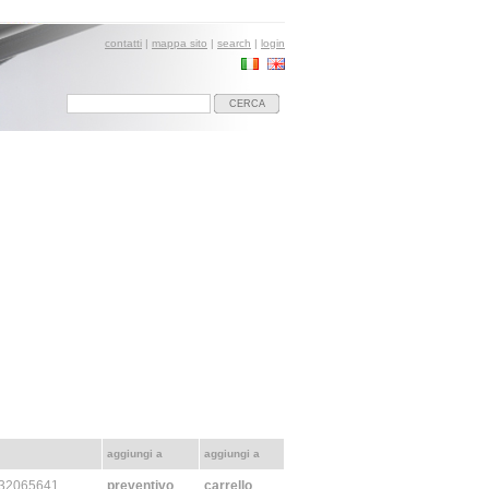
contatti
|
mappa sito
|
search
|
login
CERCA
aggiungi a
aggiungi a
832065641
preventivo
carrello