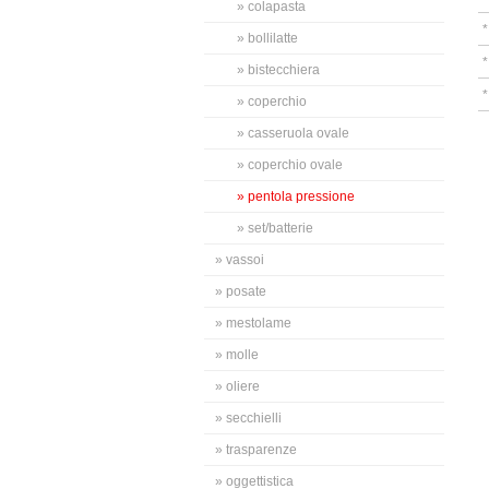
» colapasta
» bollilatte
» bistecchiera
» coperchio
» casseruola ovale
» coperchio ovale
» pentola pressione
» set/batterie
» vassoi
» posate
» mestolame
» molle
» oliere
» secchielli
» trasparenze
» oggettistica