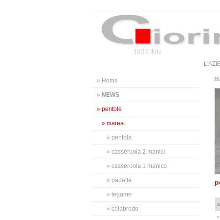
18/10 Italy
L'AZ
H
» Home
» NEWS
» pentole
» marea
» pentola
» casseruola 2 manici
» casseruola 1 manico
» padella
p
» tegame
a
» colabrodo